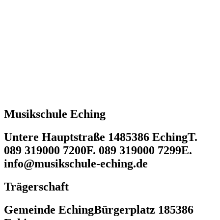
Musikschule Eching
Untere Hauptstraße 14
85386 Eching
T.
089 319000 7200
F. 089 319000 7299
E.
info@musikschule-eching.de
Trägerschaft
Gemeinde Eching
Bürgerplatz 1
85386