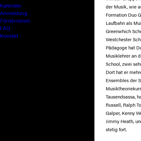
Kalender
der Musik, wie a
Anmeldung
Formation Duo Gi
Förderverein
Laufbahn als Mus
FAQ
Greenwhich Schoo
Kontakt
Westchester Sch
Pädagoge hat Dan
Musiklehrer an d
School, zwei se
Dort hat er mehr
Ensembles der S
Musiktheoriekurse
Tausendsassa, ha
Russell, Ralph T
Galper, Kenny We
Jimmy Heath, und
stetig fort.