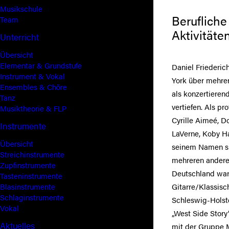
Musikschule
Berufliche
Team
Aktivitäten
Unterricht
Übersicht
Elementar & Grundstufe
Daniel Friederic
Instrument & Vokal
York über mehrer
Ensembles & Chöre
als konzertiere
Tanz
vertiefen. Als pr
Musiktheorie & FLP
Cyrille Aimeé, D
Instrumente
LaVerne, Koby Ha
Übersicht
seinem Namen spi
Streichinstrumente
mehreren andere
Zupfinstrumente
Deutschland war 
Tasteninstrumente
Blasinstrumente
Gitarre/Klassisc
Schlaginstrumente
Schleswig-Holste
Vokal
„West Side Story
Aktuelles
mit der Gruppe M