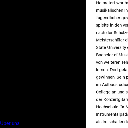
Heimatort war ha
musikalischen Int
Jugendlicher ge
spielte in den v
nach der Schulze
Meisterschüler d
State University
Bachelor of Mus
von weiteren se
lernen. Dort gel
gewinnen. Sein 
im Aufbaustudium
College an und s
der Konzertgitar
Hochschule für 
Instrumentalpäda
als freischaffen
Über uns