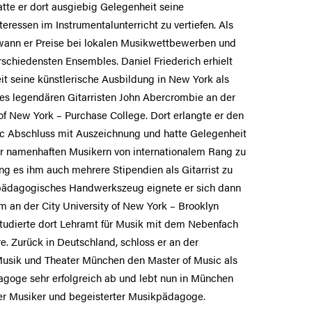
tte er dort ausgiebig Gelegenheit seine
eressen im Instrumentalunterricht zu vertiefen. Als
wann er Preise bei lokalen Musikwettbewerben und
erschiedensten Ensembles. Daniel Friederich erhielt
it seine künstlerische Ausbildung in New York als
es legendären Gitarristen John Abercrombie an der
 of New York – Purchase College. Dort erlangte er den
ic Abschluss mit Auszeichnung und hatte Gelegenheit
hr namenhaften Musikern von internationalem Rang zu
ang es ihm auch mehrere Stipendien als Gitarrist zu
pädagogisches Handwerkszeug eignete er sich dann
 an der City University of New York – Brooklyn
tudierte dort Lehramt für Musik mit dem Nebenfach
re. Zurück in Deutschland, schloss er an der
Musik und Theater München den Master of Music als
goge sehr erfolgreich ab und lebt nun in München
der Musiker und begeisterter Musikpädagoge.