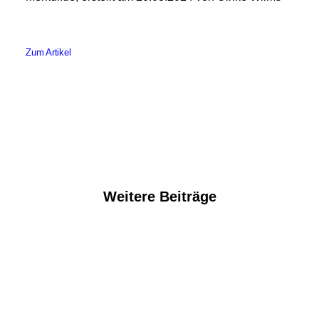
Zum Artikel
Weitere Beiträge
26. November 2024
Magisches Miteinander für
Mozart
500 Gäste kommen zu besonderem Konzert der