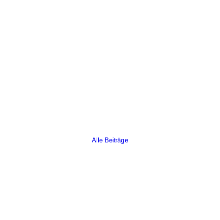
Weihnachtliche
Kinderchorklänge
Weihnachtliche Gefühle weckte der Kinderchor der
Musikschule auf dem Bürgerplatz
Read More
Artikel
Alle Beiträge