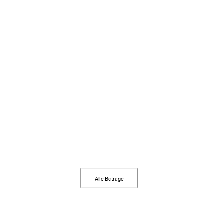
12. Mai 2026
Tag der offenen Tür am 25. April –
Umfrage
Musikinstrumente entdecken und Konzerte genießen
Read More
News
Alle Beiträge