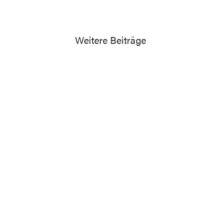
Weitere Beiträge
13. Juli 2026
Musikfreizeit 2027
Gemeinschaft, Spaß und viel Musik mit Lehrkräften der
Musikschule Eching
Read More
News
8. Juli 2026