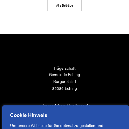
Alle Beiträge
Trägerschaft
Gemeinde Eching
Bürgerplatz 1
85386 Eching
>
Spreadshop Musikschule
>
Kontakt aufnehmen
Cookie Hinweis
>
Impressum
Um unsere Webseite für Sie optimal zu gestalten und
>
Datenschutz