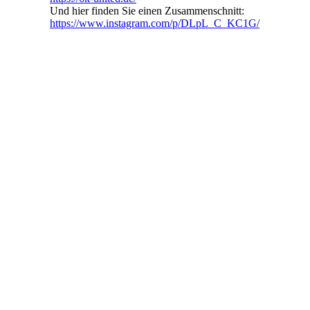
Und hier finden Sie einen Zusammenschnitt:
https://www.instagram.com/p/DLpL_C_KC1G/