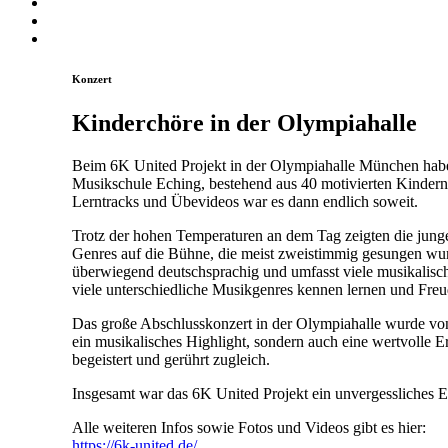
Konzert
Kinderchöre in der Olympiahalle
Beim 6K United Projekt in der Olympiahalle München haben
Musikschule Eching, bestehend aus 40 motivierten Kindern
Lerntracks und Übevideos war es dann endlich soweit.
Trotz der hohen Temperaturen an dem Tag zeigten die jun
Genres auf die Bühne, die meist zweistimmig gesungen wurd
überwiegend deutschsprachig und umfasst viele musikalische
viele unterschiedliche Musikgenres kennen lernen und Fr
Das große Abschlusskonzert in der Olympiahalle wurde von 
ein musikalisches Highlight, sondern auch eine wertvolle 
begeistert und gerührt zugleich.
Insgesamt war das 6K United Projekt ein unvergessliches E
Alle weiteren
Infos sowie Fotos und Videos gibt es hier:
https://6k-united.de/